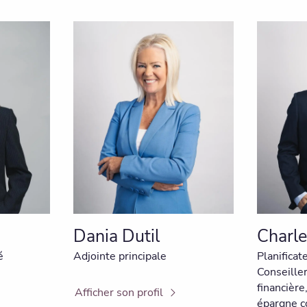
Dania Dutil
Charl
é
Adjointe principale
Planificat
Conseiller
financièr
Afficher son profil
épargne c