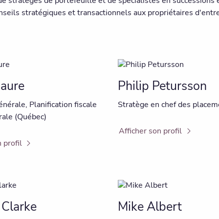
, de stratèges de portefeuille et de spécialistes en succession
nseils stratégiques et transactionnels aux propriétaires d'entr
Maure
Philip Petursson
énérale, Planification fiscale
Stratège en chef des placem
rale (Québec)
Afficher son profil
 profil
 Clarke
Mike Albert