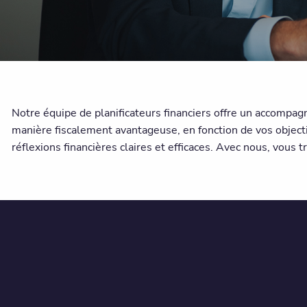
Notre équipe de planificateurs financiers offre un accompag
manière fiscalement avantageuse, en fonction de vos object
réflexions financières claires et efficaces. Avec nous, vous 