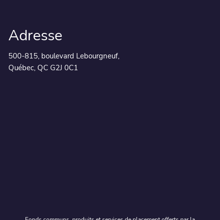
Adresse
500-815, boulevard Lebourgneuf,
Québec, QC G2J 0C1
Fonds communs, produits et services de placement offerts par la