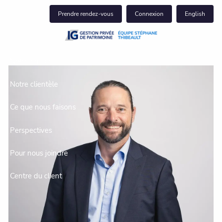
Skip to main content
Prendre rendez-vous
Connexion
English
Notre équipe
Notre clientèle
Ce que nous faisons
Perspectives
Pour nous joindre
Centre du client