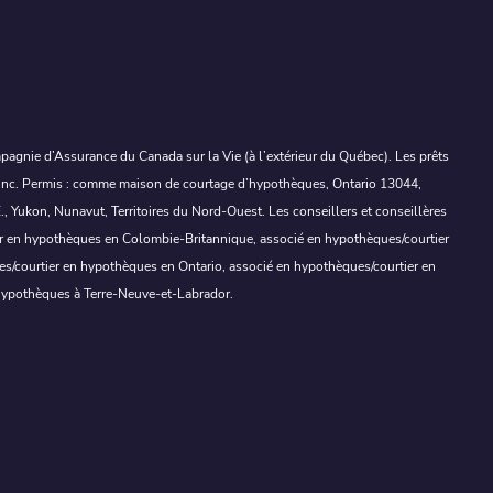
mpagnie d’Assurance du Canada sur la Vie (à l’extérieur du Québec). Les prêts
to inc. Permis : comme maison de courtage d’hypothèques, Ontario 13044,
ukon, Nunavut, Territoires du Nord-Ouest. Les conseillers et conseillères
tier en hypothèques en Colombie-Britannique, associé en hypothèques/courtier
s/courtier en hypothèques en Ontario, associé en hypothèques/courtier en
hypothèques à Terre-Neuve-et-Labrador.