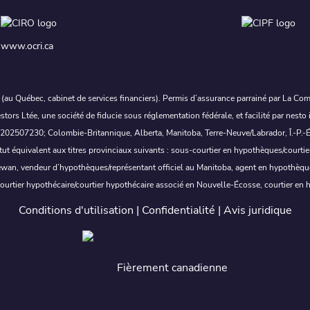
www.ocri.ca
c. (au Québec, cabinet de services financiers). Permis d’assurance parrainé par La Co
tors Ltée, une société de fiducie sous réglementation fédérale, et facilité par nes
230; Colombie-Britannique, Alberta, Manitoba, Terre-Neuve/Labrador, Î.-P.-É., Y
tatut équivalent aux titres provinciaux suivants : sous-courtier en hypothèques/cour
wan, vendeur d’hypothèques/représentant officiel au Manitoba, agent en hypothèque
rtier hypothécaire/courtier hypothécaire associé en Nouvelle-Écosse, courtier en 
Conditions d'utilisation
|
Confidentialité
|
Avis juridique
Fièrement canadienne