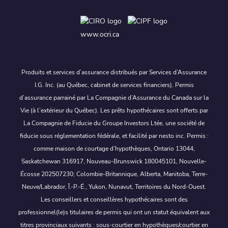
www.ocri.ca
Produits et services d’assurance distribués par Services d’Assurance
I.G. Inc. (au Québec, cabinet de services financiers). Permis
d’assurance parrainé par La Compagnie d’Assurance du Canada sur la
Vie (à l’extérieur du Québec). Les prêts hypothécaires sont offerts par
La Compagnie de Fiducie du Groupe Investors Ltée, une société de
fiducie sous réglementation fédérale, et facilité par nesto inc. Permis :
comme maison de courtage d’hypothèques, Ontario 13044,
Saskatchewan 316917, Nouveau-Brunswick 180045101, Nouvelle-
Écosse 202507230; Colombie-Britannique, Alberta, Manitoba, Terre-
Neuve/Labrador, Î.-P.-É., Yukon, Nunavut, Territoires du Nord-Ouest.
Les conseillers et conseillères hypothécaires sont des
professionnel(le)s titulaires de permis qui ont un statut équivalent aux
titres provinciaux suivants : sous-courtier en hypothèques/courtier en