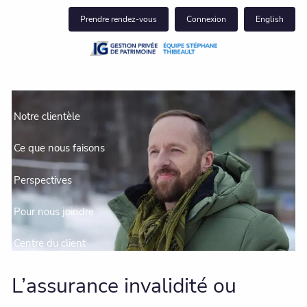
Skip to main content
Prendre rendez-vous
Connexion
English
Notre équipe
Notre clientèle
Ce que nous faisons
Perspectives
Pour nous joindre
Centre du client
L’assurance invalidité ou