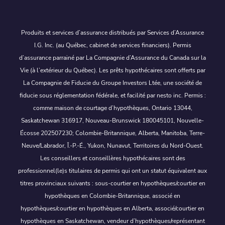
Produits et services d’assurance distribués par Services d’Assurance
I.G. Inc. (au Québec, cabinet de services financiers). Permis
d’assurance parrainé par La Compagnie d’Assurance du Canada sur la
Vie (à l’extérieur du Québec). Les prêts hypothécaires sont offerts par
La Compagnie de Fiducie du Groupe Investors Ltée, une société de
fiducie sous réglementation fédérale, et facilité par nesto inc. Permis :
comme maison de courtage d’hypothèques, Ontario 13044,
Saskatchewan 316917, Nouveau-Brunswick 180045101, Nouvelle-
Écosse 202507230; Colombie-Britannique, Alberta, Manitoba, Terre-
Neuve/Labrador, Î.-P.-É., Yukon, Nunavut, Territoires du Nord-Ouest.
Les conseillers et conseillères hypothécaires sont des
professionnel(le)s titulaires de permis qui ont un statut équivalent aux
titres provinciaux suivants : sous-courtier en hypothèques/courtier en
hypothèques en Colombie-Britannique, associé en
hypothèques/courtier en hypothèques en Alberta, associé/courtier en
hypothèques en Saskatchewan, vendeur d’hypothèques/représentant