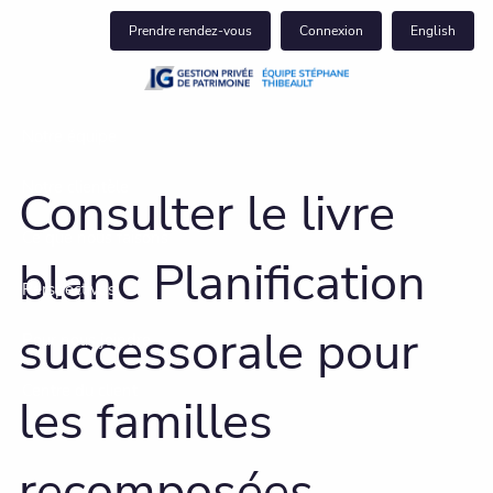
Skip to main content
Prendre rendez-vous
Connexion
English
Notre équipe
Notre clientèle
Consulter le livre
Ce que nous faisons
blanc Planification
Perspectives
successorale pour
Pour nous joindre
Centre du client
les familles
recomposées