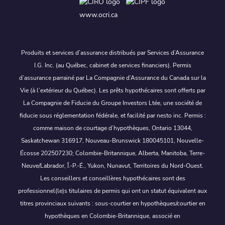
www.ocri.ca
Produits et services d’assurance distribués par Services d’Assurance
I.G. Inc. (au Québec, cabinet de services financiers). Permis
d’assurance parrainé par La Compagnie d’Assurance du Canada sur la
Vie (à l’extérieur du Québec). Les prêts hypothécaires sont offerts par
La Compagnie de Fiducie du Groupe Investors Ltée, une société de
fiducie sous réglementation fédérale, et facilité par nesto inc. Permis :
comme maison de courtage d’hypothèques, Ontario 13044,
Saskatchewan 316917, Nouveau-Brunswick 180045101, Nouvelle-
Écosse 202507230; Colombie-Britannique, Alberta, Manitoba, Terre-
Neuve/Labrador, Î.-P.-É., Yukon, Nunavut, Territoires du Nord-Ouest.
Les conseillers et conseillères hypothécaires sont des
professionnel(le)s titulaires de permis qui ont un statut équivalent aux
titres provinciaux suivants : sous-courtier en hypothèques/courtier en
hypothèques en Colombie-Britannique, associé en