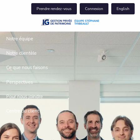
Skip to main content
Prendre rendez-vous
Connexion
English
Notre équipe
Notre clientèle
Ce que nous faisons
Perspectives
Pour nous joindre
Centre du client